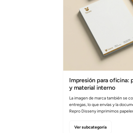
Impresión para oficina: 
y material interno
La imagen de marca también se cons
entregas, lo que envías y la docum
Repro Disseny imprimimos papelería
sobres, papel de carta, carpetas, c
organización (blocs, libretas, agen
Ver subcategoría
autocopiativos, sellos…) y piezas 