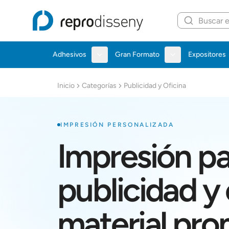
Repro Disseny Inicio
Adhesivos
Gran Formato
Expositores
Inicio
Categorías
Publicidad y Oficina
IMPRESIÓN PERSONALIZADA
Impresión pa
publicidad y 
material pro