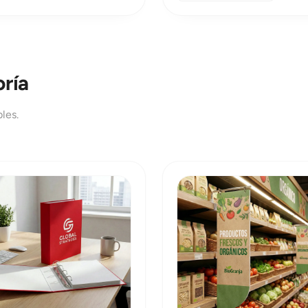
de dirección, letras
ferias y retail.
ría
les.