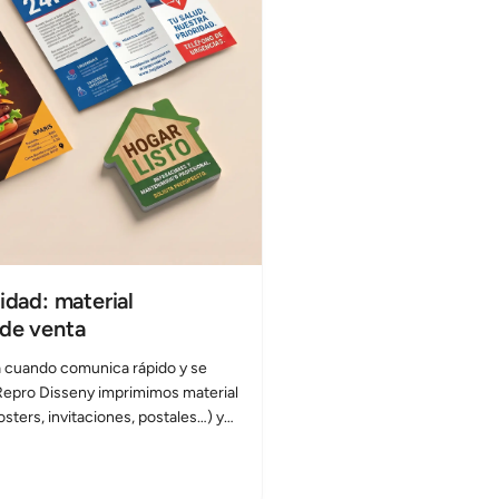
idad: material
 de venta
a cuando comunica rápido y se
 Repro Disseny imprimimos material
osters, invitaciones, postales…) y
isplays, stoppers, banderolas y
ados profesionales, buena
ones pensadas para campañas,