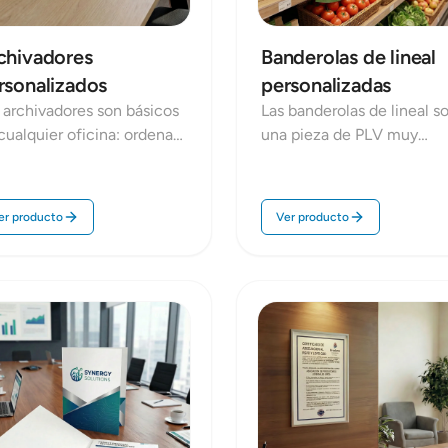
chivadores
Banderolas de lineal
rsonalizados
personalizadas
 archivadores son básicos
Las banderolas de lineal s
cualquier oficina: ordenan
una pieza de PLV muy
umentación, facilitan el
efectiva para aumentar la
eso y mantienen una
visibilidad de un producto
gen corporativa
estantería: sobresalen del
er producto
Ver producto
erente. En Repro Disseny
lineal y ayudan a captar la
lizamos archivadores
atención justo en el
sonalizados para
momento de compra. En
resas, con diseño de
Repro Disseny fabricamos
ca, lomo identificable y
banderolas personalizadas
iones de personalización
con impresión de calidad,
a que tu documentación
soportes adecuados y
é organizada y se vea
sistemas de fijación pens
fesional en estantería.
para montaje rápido en
tienda.