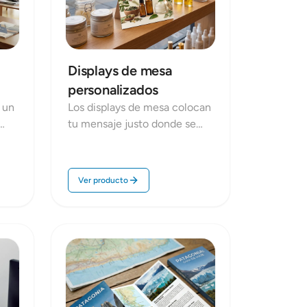
Displays de mesa
personalizados
 un
Los displays de mesa colocan
tu mensaje justo donde se
decide: en el mostrador, la
mesa o la recepción. Son
 o
ideales para promociones,
Ver producto
eny
precios, lanzamientos, QR a
catálogo o reservas. En Repro
es
Disseny fabricamos displays
sobremesa con formatos
estables, impresión nítida y
acabados pensados para el
uso diario en punto de venta.