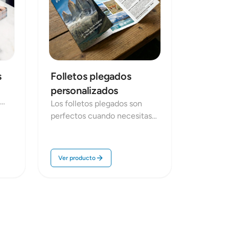
s
Folletos plegados
personalizados
Los folletos plegados son
perfectos cuando necesitas
 en
explicar más que en un flyer:
en
permiten ordenar la
información por bloques,
Ver producto
guiar la lectura y presentar
servicios o promociones con
un acabado profesional. En
Repro Disseny imprimimos
e
dípticos, trípticos y folletos
plegables con papeles y