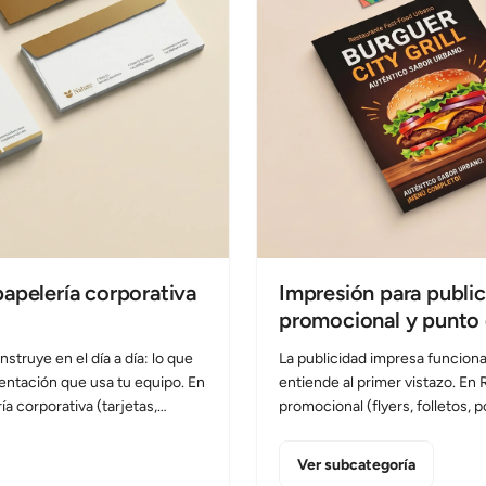
papelería corporativa
Impresión para public
promocional y punto
truye en el día a día: lo que
La publicidad impresa funcion
entación que usa tu equipo. En
entiende al primer vistazo. En
 corporativa (tarjetas,
promocional (flyers, folletos, p
ertificados…), material de
material para punto de venta (d
das, calendarios, talonarios
elementos de lineal) con acab
Ver subcategoría
de imagen/señalización para
reproducción de color y opci