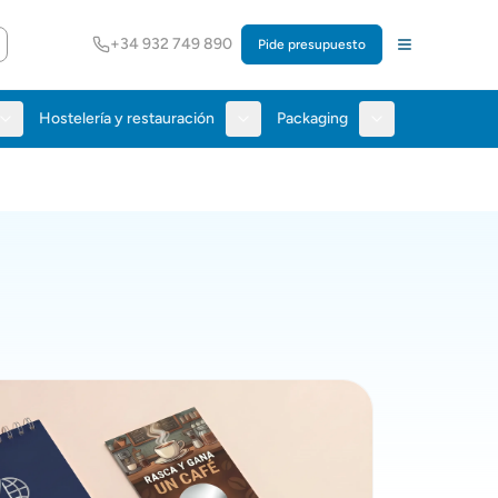
+34 932 749 890
Pide presupuesto
Hostelería y restauración
Packaging