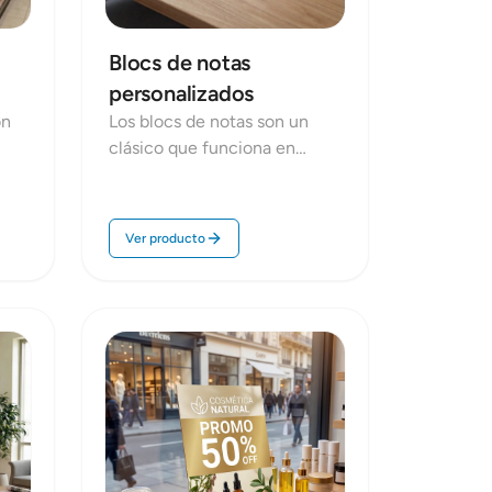
Blocs de notas
personalizados
on
Los blocs de notas son un
clásico que funciona en
oficina y en eventos: útiles,
 en
prácticos y con alta
permanencia. En Repro
Ver producto
Disseny imprimimos blocs
personalizados con tu marca
para reuniones, formación,
recepción o packs
corporativos, con formatos y
acabados pensados para un
uso cómodo y profesional.
ados