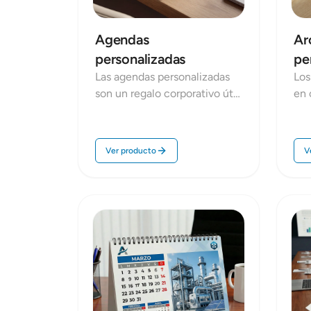
Agendas
Ar
personalizadas
pe
Las agendas personalizadas
Los
son un regalo corporativo útil
en 
y con alta permanencia: se
doc
usan a diario y mantienen tu
acc
marca presente durante todo
ima
Ver producto
V
el año. En Repro Disseny
coh
producimos agendas
rea
corporativas con diferentes
per
formatos, tapas y
emp
encuadernaciones, y con
mar
opción de interior estándar o
opc
personalizado para adaptarlas
par
a tu forma de trabajar
est
(reuniones, planificación,
pro
objetivos, etc.).