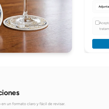
Adjunta
DATOS 
Nombre
*
Acept
tratam
Email
*
Teléfono
*
Código pos
ciones
Empresa
en un formato claro y fácil de revisar.