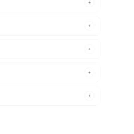
+
+
+
+
+