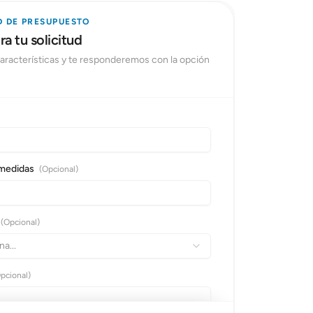
D DE PRESUPUESTO
a tu solicitud
 características y te responderemos con la opción
 medidas
(Opcional)
(Opcional)
a...
pcional)