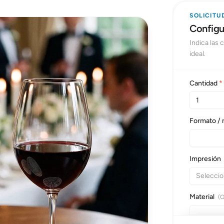
SOLICITU
Configur
Indica las
ideal.
Cantidad
*
Formato /
Impresión
Seleccion
Material
(O