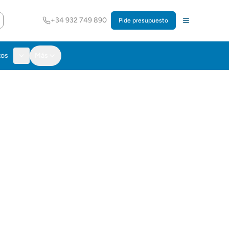
+34 932 749 890
Pide presupuesto
tos
Más