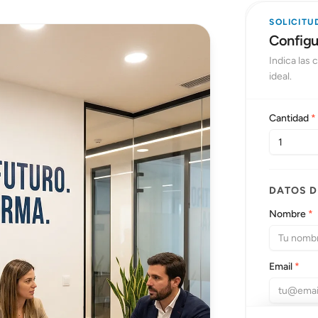
SOLICITU
Configur
Indica las
ideal.
Cantidad
*
DATOS 
Nombre
*
Email
*