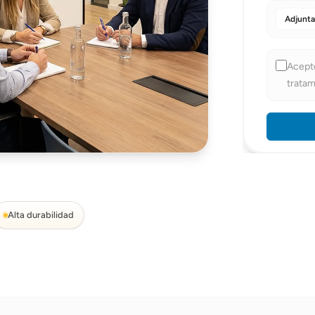
Teléfono
*
Adjunta
Código pos
Acept
tratam
Empresa
Comentari
Alta durabilidad