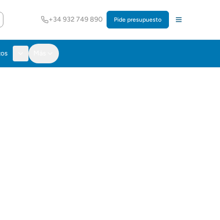
+34 932 749 890
Pide presupuesto
tos
Más