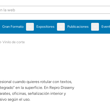
Gran Formato
Expositores
Publicaciones
Even
Vinilo de corte
fesional cuando quieres rotular con textos,
ntegrado” en la superficie. En Repro Disseny
ates, oficinas, señalización interior y
sivo según el uso.