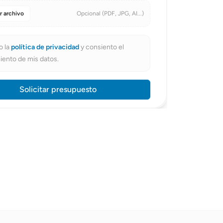
r archivo
Opcional (PDF, JPG, AI...)
tal
o la
política de privacidad
y consiento el
iento de mis datos.
Solicitar presupuesto
os