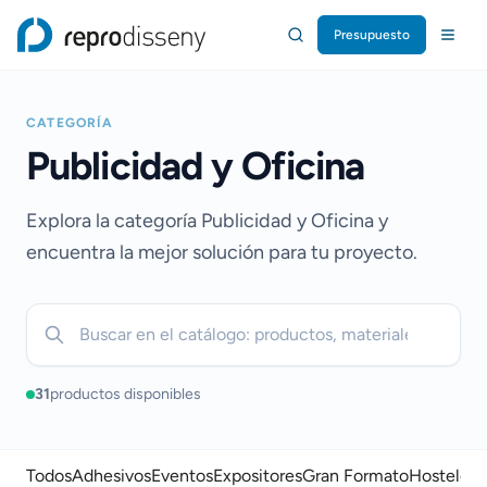
Presupuesto
Repro Disseny Inicio
CATEGORÍA
Publicidad y Oficina
Explora la categoría Publicidad y Oficina y
encuentra la mejor solución para tu proyecto.
Buscar productos del catálogo
31
productos disponibles
Todos
Adhesivos
Eventos
Expositores
Gran Formato
Hostelería